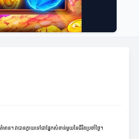
ព័ត៌មាន។ វាបានក្លាយទៅជាផ្នែកសំខាន់មួយនៃជីវិតប្រចាំថ្ងៃ។