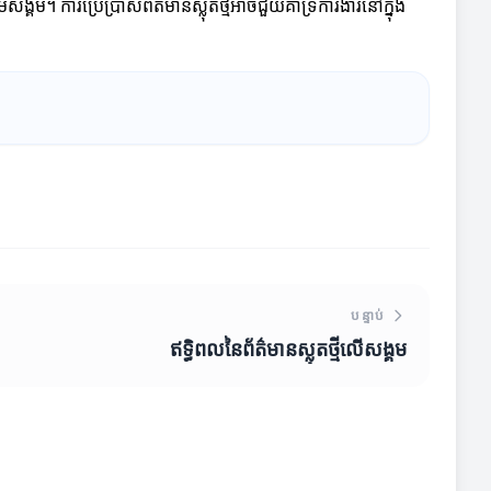
្គម។ ការប្រើប្រាស់ព័ត៌មានស្លុតថ្មីអាចជួយគាំទ្រការងារនៅក្នុង
បន្ទាប់
ឥទ្ធិពលនៃព័ត៌មានស្លុតថ្មីលើសង្គម