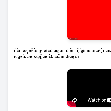
ព័ត៌មានស្លុតថ្មីមិនគ្រាន់តែជាលក្ខណៈជាតិទេ ប៉ុន្តែវាបានមានឥទ
សង្គមដែលមានយុត្តិធម៌ និងសេរីភាពជាងមុន។