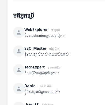
មតិអ្នកប្រើ
WebExplorer
៣ ថ្ងៃមុន
នឹងតាមដានរាល់អត្ថបទបន្តទៀត។
SEO_Master
ម្សិលមិញ
ខ្លឹមសារច្បាស់លាស់ ងាយយល់ណាស់។
TechExpert
មុននេះបន្តិច
ពិតជាអ្វីដែលខ្ញុំកំពុងស្វែងរក។
Daniel
១០ នាទីមុន
ខ្ញុំពិតជាចូលចិត្តអានវាណាស់។
User_88
២ ម៉ោងមុន