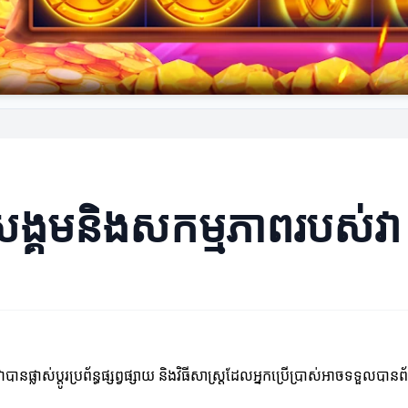
សង្គមនិងសកម្មភាពរបស់វា
នផ្លាស់ប្តូរប្រព័ន្ធផ្សព្វផ្សាយ និងវិធីសាស្ត្រដែលអ្នកប្រើប្រាស់អាចទទួលបាន