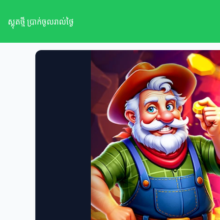
ស្លុតថ្មី ប្រាក់ចូលរាល់ថ្ងៃ