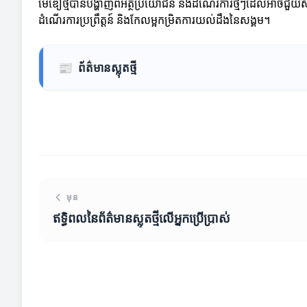
មេឌៀថ្មីបានបង្ហាញពីអត្ថប្រយោជន៍ និងដំណើរការថ្មីៗដែលអាចជួយសង្គ
ដំណើរការប្រព្រឹត្តន៍ និងកែលម្អកម្រិតការយល់ដឹងនៃសង្គម។
📰
ព័ត៌មានស្លុតថ្មី
មុន
ឥទ្ធិពលនៃព័ត៌មានស្លុតថ្មីលើអ្នកប្រើប្រាស់