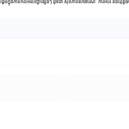
មក្នុងការកែលំអរបញ្ហាផ្សេងៗ ដូចជា សុខភាពសាធារណៈ ការអប់រំ និងយុត្តិធម៌សង