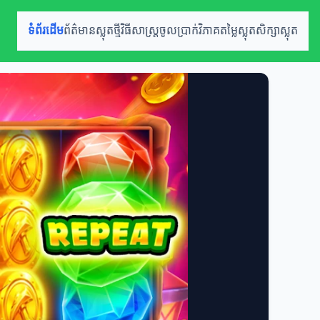
ទំព័រដើម
ព័ត៌មានស្លុតថ្មី
វិធីសាស្ត្រចូលប្រាក់
វិភាគតម្លៃស្លុត
សិក្សាស្លុត