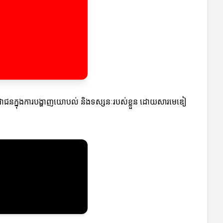
់ប្រជាជនក្នុងការបង្ហាញយោបល់ និងទស្សនៈរបស់ខ្លួន ដោយសារមេឌៀ