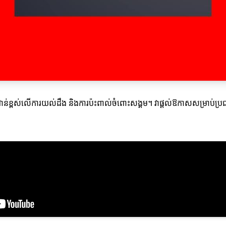
្ធិពលជាន់ខ្ពស់លើការយល់ដឹង និងការប៉ះពាល់ចំពោះសង្គម។ វាផ្តល់ឱកាសសម្រាប