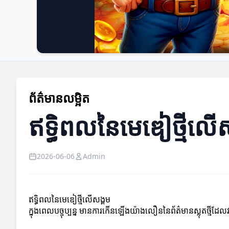
ព័ត៌មានលម្អិត
ឥទ្ធិពលនៃមេឌៀថ្មីលើ
2026-06-06
Admin
ឥទ្ធិពលនៃមេឌៀថ្មីលើសង្គម
ក្នុងពេលបច្ចុប្បន្ន មានការកើនឡើងយ៉ាងលឿននៃព័ត៌មានស្លុតថ្មីដែលវាបា