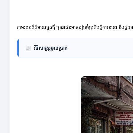
តាមរយៈព័ត៌មានស្លុតថ្មី ប្រជាជនអាចរៀបចំប្រតិបត្តិការនានា និ
📰
វិធីសាស្ត្រចូលប្រាក់