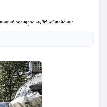
រួមយ៉ាងអស្ចារ្យក្នុងការបន្ដនិងចែករំលែកព័ត៌មាន។