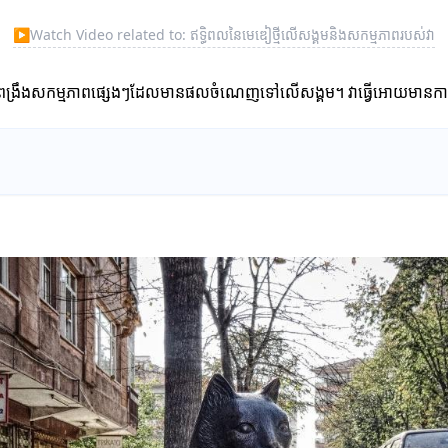
▶
Watch Video related to: ឥទ្ធិពលនៃមេឌៀថ្មីលើសង្គមនិងសកម្មភាពរបស់វា
ងជួយពង្រឹងសកម្មភាពផ្សេងៗដែលមានផលចំណេញទៅលើសង្គម។ វាធ្វើអោយមានការចូល