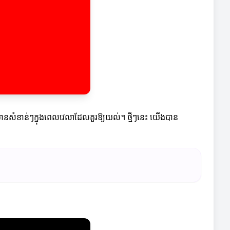
មានសំខាន់ៗក្នុងពេលវេលាដែលគួរឱ្យយល់។ ថ្មីៗនេះ យើងបាន