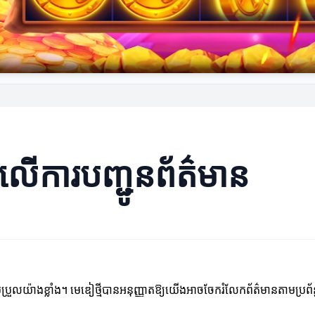
លើការបញ្ជូនព័ត៌មាន
ប្រែប្រួលយ៉ាងខ្លាំង។ មេឌៀថ្មីបានអនុញ្ញាតឱ្យយើងអាចចែករំលែកព័ត៌មានតាមប្រព័ន