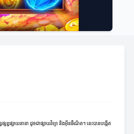
្ធផ្សព្វផ្សាយនានា ដូចជាផ្សាយវិទ្យា និងអ៊ីនធឺណិត។ នេះបានបង្កើត