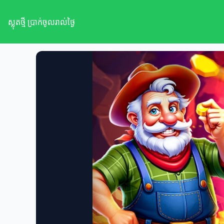
ស្លុតថ្មី ប្រាក់ចូលរាល់ថ្ងៃ