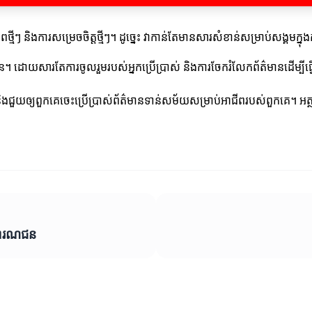
ថ្មីៗ និងការសម្រេចចិត្តថ្មីៗ។ ដូច្នេះ វាកាន់តែមានសារសំខាន់សម្រាប់សង្គ
នព័ត៌មាន។ ដោយសារតែការចូលរួមរបស់អ្នកប្រើប្រាស់ និងការចែករំលែកព័ត៌មានដើម្
ាន និងជួយឲ្យពួកគេចេះប្រើប្រាស់ព័ត៌មានទាន់សម័យសម្រាប់អាជីពរបស់ពួកគេ។ អត
ាធារណជន