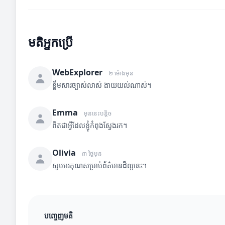
មតិអ្នកប្រើ
WebExplorer
២ ម៉ោងមុន
ខ្លឹមសារច្បាស់លាស់ ងាយយល់ណាស់។
Emma
មុននេះបន្តិច
ពិតជាអ្វីដែលខ្ញុំកំពុងស្វែងរក។
Olivia
៣ ថ្ងៃមុន
សូមអរគុណសម្រាប់ព័ត៌មានដ៏ល្អនេះ។
បញ្ចេញមតិ