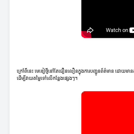
ក្រៅពីនេះ មេឌៀថ្មីនៅតែជឿនលឿនក្នុងការបញ្ជូនព័ត៌មាន ដោយមានការ
ដើម្បីវាយតម្លៃទៅលើកន្លែងផ្សេងៗ។