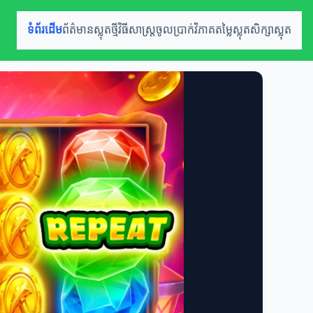
ទំព័រដើម
ព័ត៌មានស្លុតថ្មី
វិធីសាស្ត្រចូលប្រាក់
វិភាគតម្លៃស្លុត
សិក្សាស្លុត