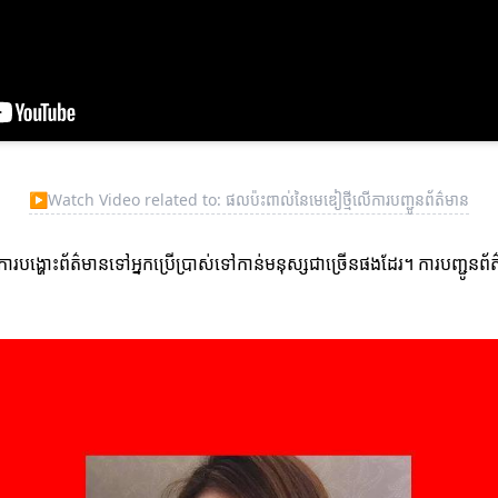
▶
Watch Video related to: ផលប៉ះពាល់នៃមេឌៀថ្មីលើការបញ្ជូនព័ត៌មាន
បង្ហោះព័ត៌មានទៅអ្នកប្រើប្រាស់ទៅកាន់មនុស្សជាច្រើនផងដែរ។ ការបញ្ជូនព័ត៌