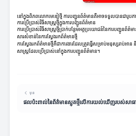
នៅក្នុងពិភពលោកមេឌៀថ្មី ការបញ្ជូនព័ត៌មានគឺអាចទទួលបានជារូបភាព
ការប្រើប្រាស់វិធីសាស្ត្រថ្មីក្នុងការបញ្ជូនព័ត៌មាន
ការប្រើប្រាស់វិធីសាស្ត្រថ្មីប្រាក់បន្ថែមអត្ថប្រយោជន៍នៃការបញ្ជូ
សារសំខាន់នៃការស្វែងរកព័ត៌មានថ្មី
ការស្វែងរកព័ត៌មានថ្មីគឺជាការងារដែលត្រូវធ្វើសម្រាប់មនុស្សរាប់អ
សាស្ត្រដែលប្រើប្រាស់នៅក្នុងការបញ្ជូនព័ត៌មាន។
មុន
ផលប៉ះពាល់នៃព័ត៌មានស្លុតថ្មីលើការយល់ឃើញរបស់ស