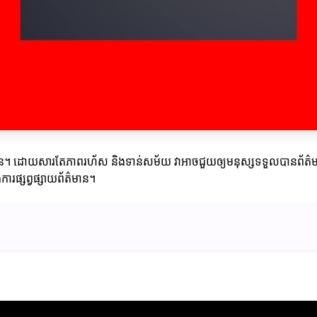
៍ជាច្រើន។ ដោយសារតែភាពរហ័ស និងទាន់សម័យ វាអាចជួយឲ្យមនុស្សទទួលបានព័ត៌
ងការផ្សព្វផ្សាយព័ត៌មាន។