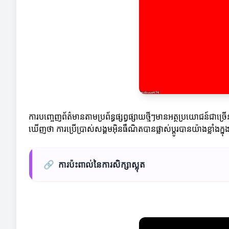
ការបញ្ចេញព័ត៌មានតាមប្រព័ន្ធផ្សព្វផ្សាយថ្មីៗមានអត្ថប្រយោជន
ឃើញថា ការប្រើប្រាស់សង្គមអ៊ិនធឺណិតបានផ្លាស់ប្តូរបានយ៉ាងខ្លាំងក្នុ
🔗
ការប៉ះពាល់នៃការសិក្សាស្លុត