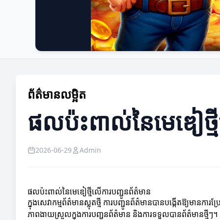
ព័ត៌មានលម្អិត
ផលប៉ះពាល់នៃមេឌៀថ្មី
2026-06-29
Admin
ផលប៉ះពាល់នៃមេឌៀថ្មីលើការបញ្ជូនព័ត៌មាន
ក្នុងសេវាកម្មព័ត៌មានស្លុតថ្មី ការបញ្ជូនព័ត៌មានបានបង្កើតឱ្យមានការ
ភាពងាយស្រួលក្នុងការបញ្ជូនព័ត៌មាន និងការទទួលបានព័ត៌មានថ្មីៗ។