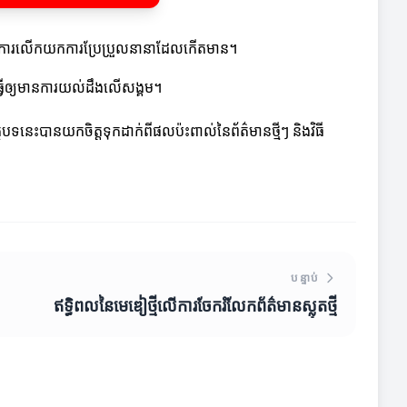
មក្នុងការលើកយកការប្រែប្រួលនានាដែលកើតមាន។
បីធ្វើឲ្យមានការយល់ដឹងលើសង្គម។
្ថបទនេះបានយកចិត្តទុកដាក់ពីផលប៉ះពាល់នៃព័ត៌មានថ្មីៗ និងវិធី
បន្ទាប់
ឥទ្ធិពលនៃមេឌៀថ្មីលើការចែករំលែកព័ត៌មានស្លុតថ្មី