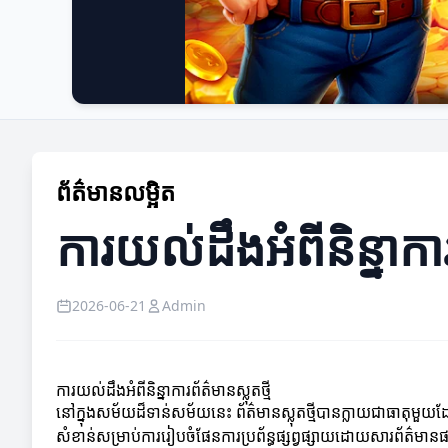
ព័ត៌មានលម្អិត
ការយល់ដឹងអំពីនិន្នាការព
2026-06-21
Admin
ការយល់ដឹងអំពីនិន្នាការព័ត៌មានស្លុតថ្មី
នៅក្នុងសម័យដ៏ទាន់សម័យនេះ ព័ត៌មានស្លុតថ្មីបានក្លាយជា​ធាតុមួយដែល
សំខាន់សម្រាប់ការរៀបចំផែនការប្រព័ន្ធផ្សព្វផ្សាយដោយសារព័ត៌មា