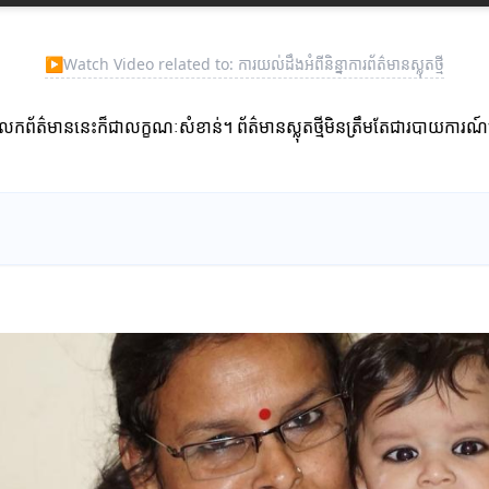
▶
Watch Video related to: ការយល់ដឹងអំពីនិន្នាការព័ត៌មានស្លុតថ្មី
ំលែកព័ត៌មាននេះក៏ជាលក្ខណៈសំខាន់។ ព័ត៌មានស្លុតថ្មីមិនត្រឹមតែជារបាយការណ៍