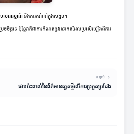
្សចាប់អារម្មណ៍ និងការតវ៉ានៅក្នុងសង្គម។
រេចចិត្តទេ ប៉ុន្តែវាក៏ជាការកំណត់នូវអនាគតដែលប្រសើរឡើងពីការ
បន្ទាប់
ផលប៉ះពាល់នៃព័ត៌មានស្លុតថ្មីលើការប្រកួតប្រជែង