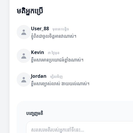
មតិអ្នកប្រើ
User_88
មុននេះបន្តិច
ខ្ញុំពិតជាចូលចិត្តអានវាណាស់។
Kevin
៣ ថ្ងៃមុន
ខ្លឹមសារមានប្រយោជន៍ខ្លាំងណាស់។
Jordan
ម្សិលមិញ
ខ្លឹមសារច្បាស់លាស់ ងាយយល់ណាស់។
បញ្ចេញមតិ