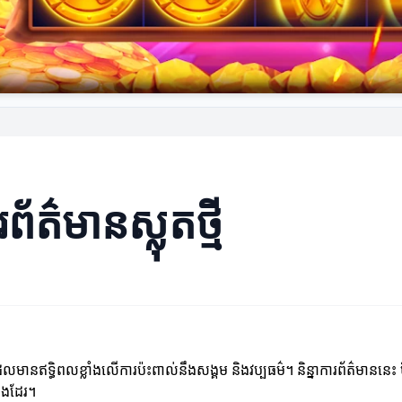
័ត៌មានស្លុតថ្មី
មានឥទ្ធិពលខ្លាំងលើការប៉ះពាល់នឹងសង្គម និងវប្បធម៌។ និន្នាការព័ត៌មាននេះ មិន
នផងដែរ។