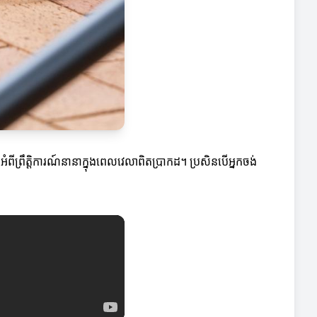
ំពីព្រឹត្តិការណ៍នានាក្នុងពេលវេលាពិតប្រាកដ។ ប្រសិនបើអ្នកចង់