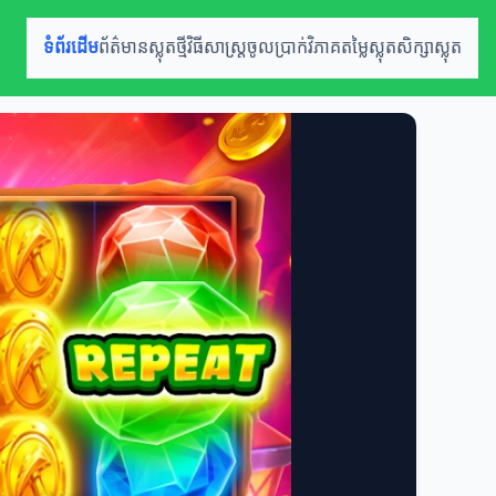
ទំព័រដើម
ព័ត៌មានស្លុតថ្មី
វិធីសាស្ត្រចូលប្រាក់
វិភាគតម្លៃស្លុត
សិក្សាស្លុត