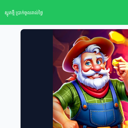
ស្លុតថ្មី ប្រាក់ចូលរាល់ថ្ងៃ