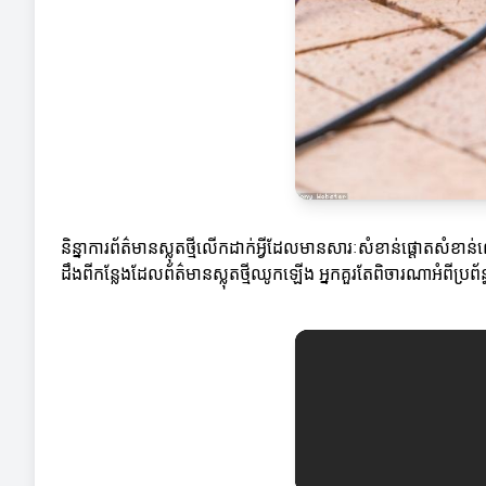
និន្នាការព័ត៌មានស្លុតថ្មីលើកដាក់អ្វីដែលមានសារៈសំខាន់ផ្តោតសំខាន
ដឹងពីកន្លែងដែលព័ត៌មានស្លុតថ្មីឈូកឡើង អ្នកគួរតែពិចារណាអំពីប្រព័ន