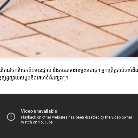
់លើការចែករំលែកព័ត៌មានផ្ទាល់ និងការតាមដានមូលហេតុ។ អ្នកប្រើប្រាស់ឆាប់ដឹងអ
្ធផ្សព្វផ្សាយសង្គមនិងគេហទំព័រផ្សេងៗ។