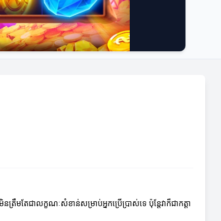
ត្រឹមតែជាលក្ខណៈសំខាន់សម្រាប់អ្នកប្រើប្រាស់ទេ ប៉ុន្តែវាក៏ជាកត្តា