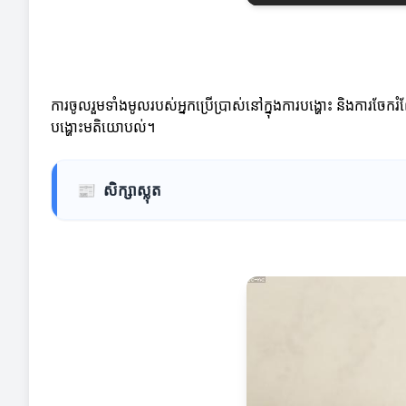
ការចូលរួមទាំងមូលរបស់អ្នកប្រើប្រាស់នៅក្នុងការបង្ហោះ និងការចែករ
បង្ហោះមតិយោបល់។
📰
សិក្សាស្លុត