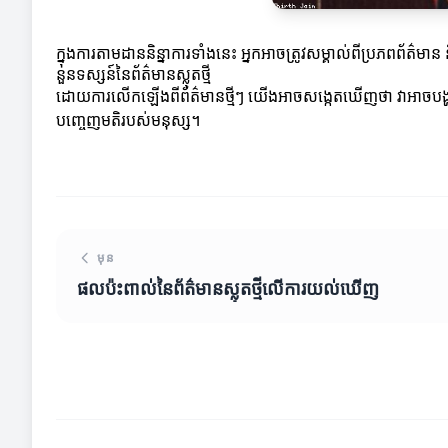
ក្នុងការតាមដាននិន្នាការទាំងនេះ អ្នកអាចត្រូវសម្គាល់ពីប្រភពព័ត៌មាន
នួនទស្សន៍នៃព័ត៌មានស្លុតថ្មី
ដោយការលើកឡើងពីព័ត៌មានថ្មីៗ យើងអាចសង្កេតឃើញថា វាអាចបង្ហាញពីភា
បញ្ចេញមតិរបស់មនុស្ស។
មុន
ផលប៉ះពាល់នៃព័ត៌មានស្លុតថ្មីលើការយល់ឃើញ