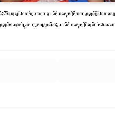
 និងវិធីសាស្ត្រដែលវាកំពុងភាពយន្ត។ ព័ត៌មានស្លុតថ្មីក៏អាចបង្ហាញពីអ្វីដែលមនុស
ពផ្លាស់ប្តូរនៃយុទ្ធសាស្ត្រលើសង្គម។ ព័ត៌មានស្លុតថ្មីមិនត្រឹមតែជាការសម្