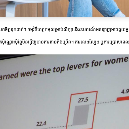
តែយកចិត្តទុកដាក់។ កម្មវិធីហត្ថកម្មសម្រាប់សិក្សា និងឧបករណ៍អនឡាញអាចជួយអ្
តែប៉ុណ្ណោះប៉ុន្តែមិនធ្វើឱ្យមានការតានតឹងច្រើន។ ការលេងល្បែង ឬការប្រោសពេលវ