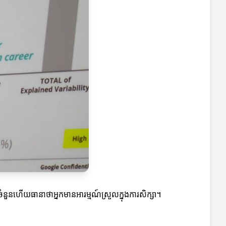
យចំនួនហើយធានាថាអ្នកមានអារម្មណ៍ស្រួលក្នុងការសិក្សា។