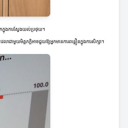
នកក្នុងការស្វែងយល់ប្រថុយ។
េលាជាមួយមិត្តភក្តិអាចជួយឱ្យអ្នកមានការពន្លឿនក្នុងការសិក្សា។