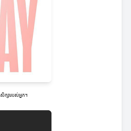
ិក្សារបស់អ្នក។