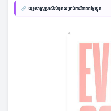
🔗
យុទ្ធសាស្ត្រប្រសើរបំផុតសម្រាប់ការវិភាគតម្លៃស្លុត