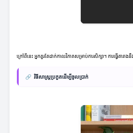
ក្រៅពីនេះ អ្នកគួរតែដាក់កាលវិភាគសម្រាប់ការសិក្សា។ ការធ្វើតារាង
🔗
វិធីសាស្ត្រប្រកួតដើម្បីចូលប្រាក់