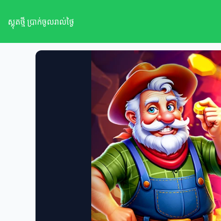
ស្លុតថ្មី ប្រាក់ចូលរាល់ថ្ងៃ