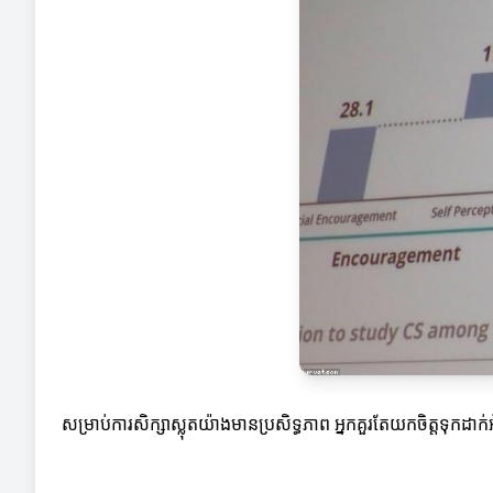
សម្រាប់ការសិក្សាស្លុតយ៉ាងមានប្រសិទ្ធភាព អ្នកគួរតែយកចិត្តទុកដា