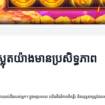
ាស្លុតយ៉ាងមានប្រសិទ្ធភាព
រយល់ដឹងរបស់អ្នក។ ក្នុងអត្ថបទនេះ យើងនឹងវិភាគពីគន្លឹះ និងយុទ្ធសាស្ត្រដែលអ