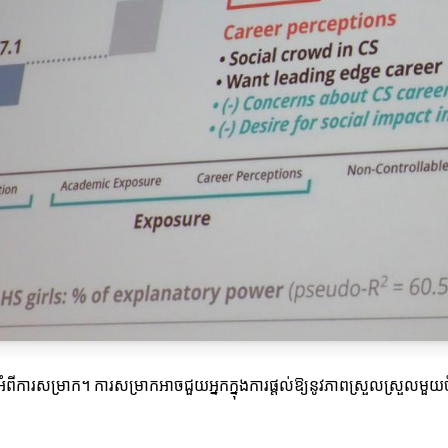
ក់អំពីការសម្រាក។ ការសម្រាកអាចជួយអ្នកក្នុងការផ្ដល់ឱ្យនូវភាពស្រួលស្រួលមួ