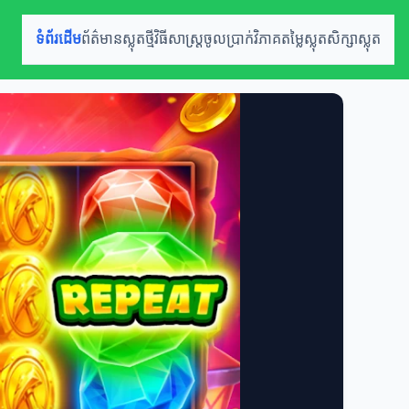
ទំព័រដើម
ព័ត៌មានស្លុតថ្មី
វិធីសាស្ត្រចូលប្រាក់
វិភាគតម្លៃស្លុត
សិក្សាស្លុត