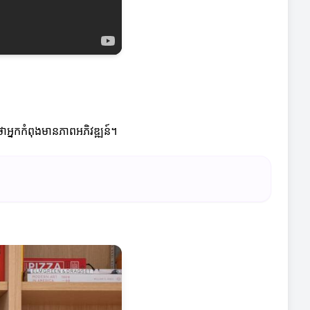
ថាអ្នកកំពុងមានភាពអភិវឌ្ឍន៍។