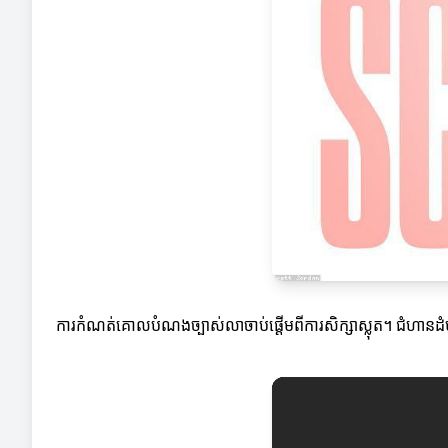
ការកំណត់គោលបំណងច្បាស់លាចាប់ផ្ដើមពីការសិក្សាស្លុត។ ជំហានដំ