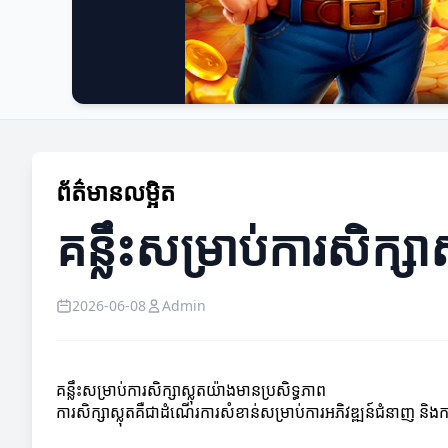
ព័ត៌មានលម្អិត
គន្លឹះសម្រាប់ការសិក្ស
2026-06-08
Admin
គន្លឹះសម្រាប់ការសិក្សាស្លុតយ៉ាងមានប្រសិទ្ធភាព
ការសិក្សាស្លុតគឺជាដំណើរការសំខាន់សម្រាប់ការអភិវឌ្ឍន៍ជំនាញ និងកា