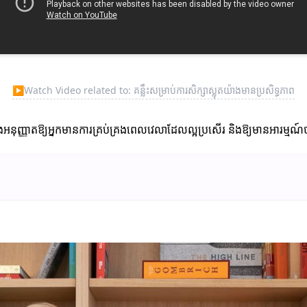
▶
Watch Video related to: គន្លឹះសម្រាប់ការសិក្សាស្លុតយ៉ាងមានប្រសិទ្ធភាព
នឹងអនុញ្ញាតឱ្យអ្នកមានការគ្រប់គ្រងពេលវេលាដែលល្អប្រសើរ និងឱ្យមានអារម្មណ៍