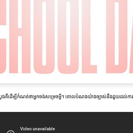
បូងគឺដើម្បីកំណត់ថាអ្នកចង់សម្រេចអ្វី។ គោលបំណងយ៉ាងច្បាស់នឹងជួយដល់ការស