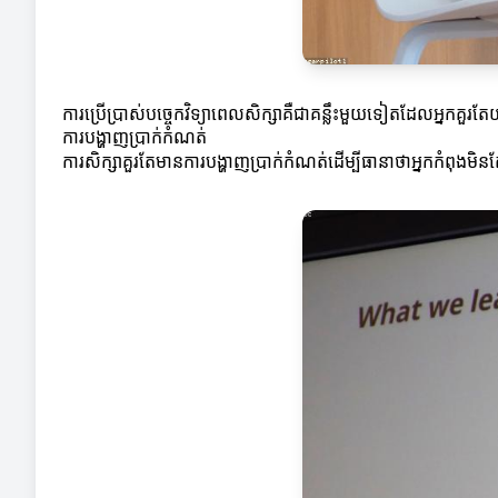
ការប្រើប្រាស់បច្ចេកវិទ្យាពេលសិក្សាគឺជាគន្លឹះមួយទៀតដែលអ្នកគួរ
ការបង្ហាញប្រាក់កំណត់
ការសិក្សាគួរតែមានការបង្ហាញប្រាក់កំណត់ដើម្បីធានាថាអ្នកកំពុងមិន