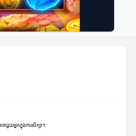
ាចជួយអ្នកក្នុងការសិក្សា។