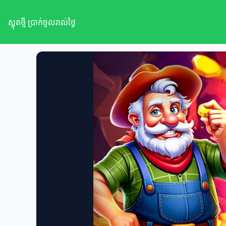
ស្លុតថ្មី ប្រាក់ចូលរាល់ថ្ងៃ