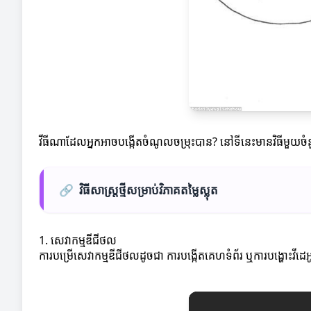
វីធីណាដែលអ្នកអាចបង្កើតចំណូលចម្រុះបាន? នៅទីនេះមានវិធីមួយច
🔗
វិធីសាស្ត្រថ្មីសម្រាប់វិភាគតម្លៃស្លុត
1. សេវាកម្មឌីជីថល
ការបម្រើសេវាកម្មឌីជីថលដូចជា ការបង្កើតគេហទំព័រ ឬការបង្ហោះវ