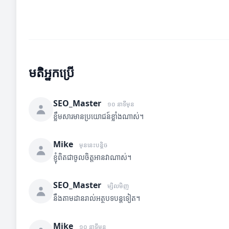
មតិអ្នកប្រើ
SEO_Master
១០ នាទីមុន
ខ្លឹមសារមានប្រយោជន៍ខ្លាំងណាស់។
Mike
មុននេះបន្តិច
ខ្ញុំពិតជាចូលចិត្តអានវាណាស់។
SEO_Master
ម្សិលមិញ
នឹងតាមដានរាល់អត្ថបទបន្តទៀត។
Mike
១០ នាទីមុន