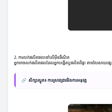
2. ការលក់ផលិតផលនៅលើអ៊ីនធឺណិត
អ្នកអាចលក់ផលិតផលដែលអ្នកបង្កើតឬផលិតពីផ្ទះ តាមវែបសាយផ្សេងៗ
🔗
សិក្សាស្លុត៖ ការស្រាវជ្រាវនិងការអនុវត្ត