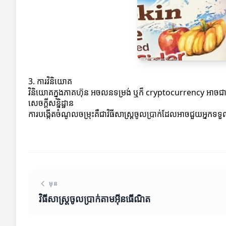
3. ការវិនិយោគ
វិនិយោគក្នុងភាគហ៊ុន អចលនទម្រង់ ឬក៏ cryptocurrency អាចជាវ
សេចក្តីសន្និដ្ឋាន
ការបង្កើតចំណូលចម្រុះគឺជាវិធីសាស្ត្រចូលប្រាក់ដែលអាចជួយអ្នកទទ
មុន
វិធីសាស្ត្រចូលប្រាក់តាមអ៊ីនធើណិត