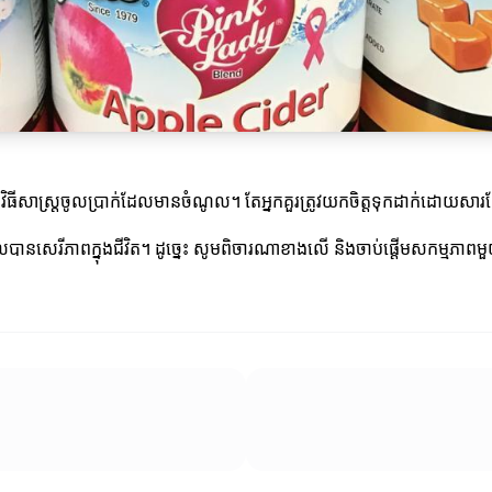
ិធីសាស្ត្រចូលប្រាក់ដែលមានចំណូល។ តែអ្នកគួរត្រូវយកចិត្តទុកដាក់ដោយសា
ួលបានសេរីភាពក្នុងជីវិត។ ដូច្នេះ សូមពិចារណាខាងលើ និងចាប់ផ្តើមសកម្មភាព