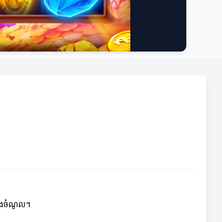
 និងចំណូល។