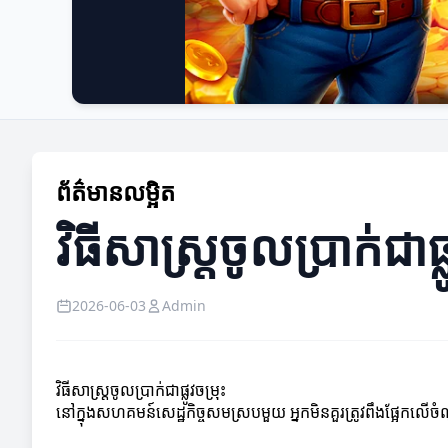
ព័ត៌មានលម្អិត
វិធីសាស្ត្រចូលប្រាក់ជាផ្ល
2026-06-03
Admin
វិធីសាស្ត្រចូលប្រាក់ជាផ្លូវចម្រុះ
នៅក្នុងសហគមន៍សេដ្ឋកិច្ចសមស្របមួយ អ្នកមិនគួរត្រូវពឹងផ្អែកលើ