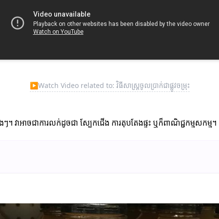
▶
Watch Video related to: វិធីសាស្ត្រចូលប្រាក់ជាផ្លូវចម្រុះ
។ វាអាចជាការលក់ដូចជា ស្បែកជើង ការតុបតែងផ្ទះ ឬក៏ពាណិជ្ជកម្មសកម្ម។