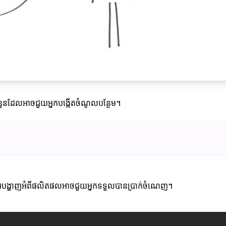
ំនួនដែលអាចជួយអ្នកបង្កើតចំណូលបន្ថែម។
ីដេអូបង្ហាញអំពីផលិតផលអាចជួយអ្នកទទួលបានប្រាក់ចំណេញ។