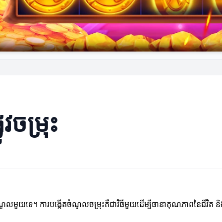
ូវចម្រុះ
ចំណូលមួយទេ។ ការបង្កើតចំណូលចម្រុះគឺជាវិធីមួយដើម្បីធានាគុណភាពនៃជីវិត