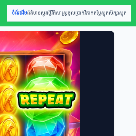
ទំព័រដើម
ព័ត៌មានស្លុតថ្មី
វិធីសាស្ត្រចូលប្រាក់
វិភាគតម្លៃស្លុត
សិក្សាស្លុត