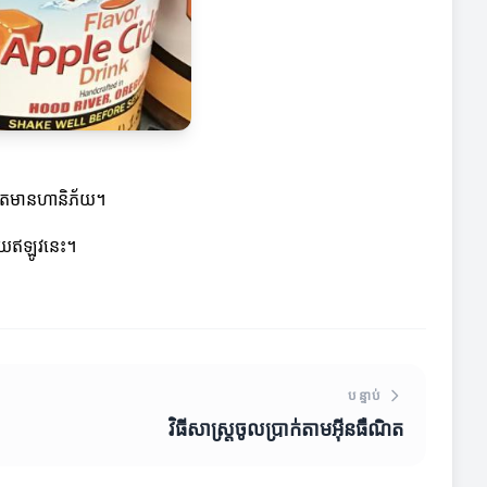
រតែមានហានិភ័យ។
មួយឥឡូវនេះ។
បន្ទាប់
វិធីសាស្ត្រចូលប្រាក់តាមអ៊ីនធឺណិត