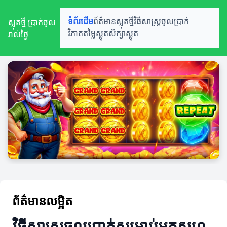
ស្លុតថ្មី ប្រាក់ចូល
ទំព័រដើម
ព័ត៌មានស្លុតថ្មី
វិធីសាស្ត្រចូលប្រាក់
រាល់ថ្ងៃ
វិភាគតម្លៃស្លុត
សិក្សាស្លុត
ព័ត៌មានលម្អិត
វិធីសាស្ត្រចូលប្រាក់សម្រាប់អ្នកសហ