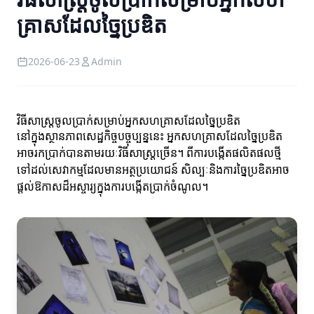
គ្រាសដែលច្នៃប្រឌិត
2026-06-23
Admin
វិធីសាស្ត្រចូលប្រាក់សម្រាប់អ្នកសហគ្រាសដែលច្នៃប្រឌិត
នៅក្នុងស្ថានភាពសេដ្ឋកិច្ចបច្ចុប្បន្ននេះ អ្នកសហគ្រាសដែលច្នៃប្រឌិត
អាចរកប្រាក់បានតាមរយៈវិធីសាស្ត្រច្រើន។ ពីការបង្កើតផលិតផលថ្មី
ទៅដល់សេវាកម្មដែលមានអត្ថប្រយោជន៍ សិល្បៈនិងការច្នៃប្រឌិតអាច
ផ្តល់ឱកាសដ៏អស្ចារ្យក្នុងការបង្កើតប្រាក់ចំណូល។