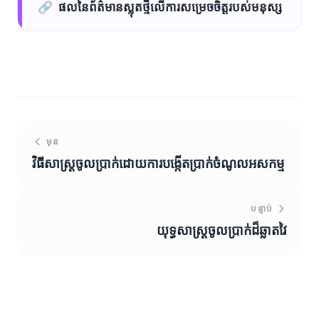
🔗
ផលនៃព័ត៌មានស្លុតថ្មីលើការសម្រេចចិត្តរបស់មនុស្ស
មុន
វិធីសាស្ត្រចូលប្រាក់ដោយការបង្កើតប្រាក់ចំណូលអសកម្ម
បន្ទាប់
យុទ្ធសាស្ត្រចូលប្រាក់ដ៏ឆ្លាតវៃ