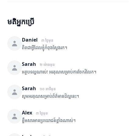
មតិអ្នកប្រើ
Daniel
៣ ថ្ងៃមុន
ពិតជាអ្វីដែលខ្ញុំកំពុងស្វែងរក។
Sarah
២ ម៉ោងមុន
អត្ថបទល្អណាស់! អរគុណសម្រាប់ការចែករំលែក។
Sarah
១០ នាទីមុន
សូមអរគុណសម្រាប់ព័ត៌មានដ៏ល្អនេះ។
Alex
៣ ថ្ងៃមុន
ខ្លឹមសារមានប្រយោជន៍ខ្លាំងណាស់។