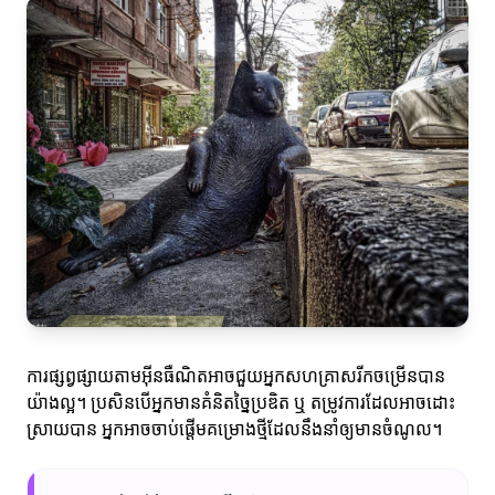
ការផ្សព្វផ្សាយតាមអ៊ីនធឺណិតអាចជួយអ្នកសហគ្រាសរីកចម្រើនបាន
យ៉ាងល្អ។ ប្រសិនបើអ្នកមានគំនិតច្នៃប្រឌិត ឬ តម្រូវការដែលអាចដោះ
ស្រាយបាន អ្នកអាចចាប់ផ្តើមគម្រោងថ្មីដែលនឹងនាំឲ្យមានចំណូល។