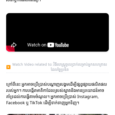
Watch Video related to: វិធីសាស្ត្រចូលប្រាក់សម្រាប់អ្នកសហគ្រាស
▶
ដែលច្នៃប្រឌិត
ក្រៅពីនេះ អ្នកអាចប្រើប្រាស់បណ្តាញសង្គមដើម្បីផ្សព្វផ្សាយផលិតផល
របស់អ្នក។ ការបង្កើតមាតិកាដែលស្រស់ស្អាតនិងមានប្រយោជន៍អាច
គាំទ្រដល់ការធ្វើតាមចំណូល។ អ្នកអាចប្រើប្រាស់ Instagram,
Facebook ឬ TikTok ដើម្បីទាក់ទាញអ្នកទិញ។