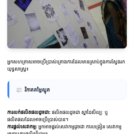
អ្នកសហគ្រាសអាចប្រើប្រាស់គ្រោងការដែលមានស្រាប់ក្នុងការស្វែងរក
យុទ្ធសាស្ត្រ៖
📰
វិភាគតម្លៃស្លុត
ការលក់ផលិតផលដូចជា:
ផលិតផលដូចជា ស្នាដៃសិល្បៈ ឬ
ផលិតផលដែលអាចប្រើប្រាស់បាន។
ការផ្តល់សេវាកម្ម:
អ្នកអាចផ្តល់សេវាកម្មដូចជា ការបង្រៀន សេវាកម្ម
រចនាឬការផលិតវីដេអូ។