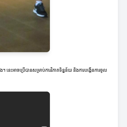
។ នេះអាចប្រើបានសម្រាប់ការវិភាគទិន្នន័យ និងការបង្កើនការចូល