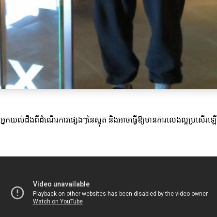
អ្នកយល់ដឹងពីដំណើរការផ្សេងៗនៃស្លុត និងអាចធ្វើឱ្យមានការលេងល្អប្រសើរឡើង