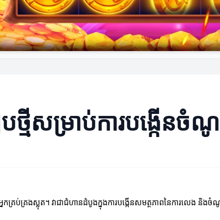
បៀបថ្មីសម្រាប់ការបង្កើនចំ
ងអ្នកគ្រប់គ្រងស្លុត។ វាជាជំហានដំបូងក្នុងការបង្កើនសមត្ថភាពនៃការលេង និងចំណ