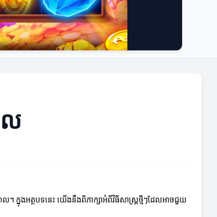
ណូល
ូល។ ក្នុងអត្ថបទនេះ យើងនឹងពិភាក្សាអំពីវិធីសាស្ត្រថ្មីៗដែលអាចជួយ