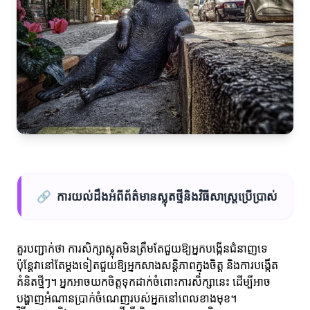
🔗
ការយល់ដឹងអំពីព័ត៌មានស្លុតថ្មីនិងវិធីសាស្ត្រប្រើប្រាស់
គួរបញ្ជាក់ថា ការសិក្សាស្លុតមិនត្រឹមតែជួយឱ្យអ្នកបង្កើនជំនាញទេ
ប៉ុន្តែវានៅតែម្តងទៀតជួយឱ្យអ្នកសាងសន្តិភាពក្នុងចិត្ត និងការបង្កើត
គំនិតថ្មីៗ។ អ្នកអាចយកចិត្តទុកដាក់ចំពោះការសិក្សានេះ ដើម្បីអាច
បង្ហាញអំណានប្រាក់ចំណេញរបស់អ្នកនៅពេលខាងមុខ។