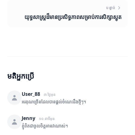
បន្ទាប់
យុទ្ធសាស្ត្រដ៏មានប្រសិទ្ធភាពសម្រាប់ការសិក្សាស្លុត
មតិអ្នកប្រើ
User_88
៣ ថ្ងៃមុន
អរគុណច្រើនដែលបានផ្តល់ចំណេះដឹងថ្មីៗ។
Jenny
១០ នាទីមុន
ខ្ញុំពិតជាចូលចិត្តអានវាណាស់។