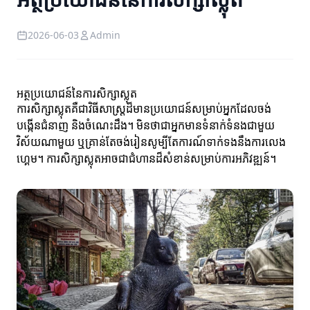
2026-06-03
Admin
អត្ថប្រយោជន៍នៃការសិក្សាស្លុត
ការសិក្សាស្លុតគឺជាវិធីសាស្ត្រដ៏មានប្រយោជន៍សម្រាប់អ្នកដែលចង់
បង្កើនជំនាញ និងចំណេះដឹង។ មិនថាជាអ្នកមានទំនាក់ទំនងជាមួយ
វិស័យណាមួយ ឬគ្រាន់តែចង់រៀនសូម្បីតែការណ៍ទាក់ទងនឹងការលេង
ហ្គេម។ ការសិក្សាស្លុតអាចជាជំហានដ៏សំខាន់សម្រាប់ការអភិវឌ្ឍន៍។