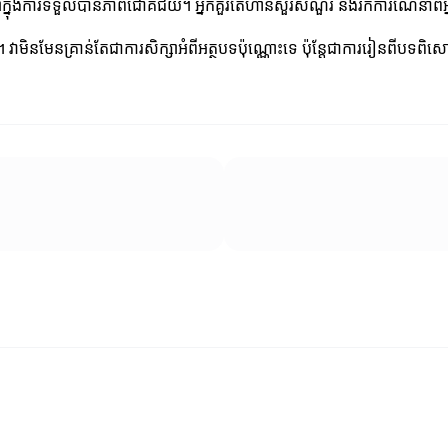
្នុងការទទួលបានភាពជោគជ័យ។ អ្នកគួរតែហ៊ានសួរសំណួរ និងរកការណែនាំពី
់។ វាមិនមែនគ្រាន់តែជាការសិក្សាអំពីអត្ថបទប៉ុណ្ណោះទេ ប៉ុន្តែជាការរៀនពីបទពិ