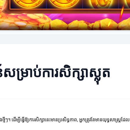
ម្រាប់ការសិក្សាស្លុត
ៗ។ ដើម្បីធ្វើឱ្យការសិក្សានេះមានប្រសិទ្ធភាព, អ្នកត្រូវតែមានយុទ្ធសាស្ត្រដ