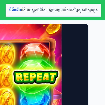
ទំព័រដើម
ព័ត៌មានស្លុតថ្មី
វិធីសាស្ត្រចូលប្រាក់
វិភាគតម្លៃស្លុត
សិក្សាស្លុត