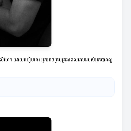
លាលំហែ។ ដោយរបៀបនេះ អ្នកអាចគ្រប់គ្រងពេលវេលារបស់អ្នកបានល្អ