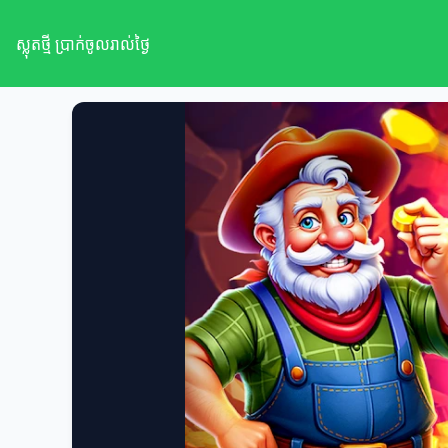
ស្លុតថ្មី ប្រាក់ចូលរាល់ថ្ងៃ