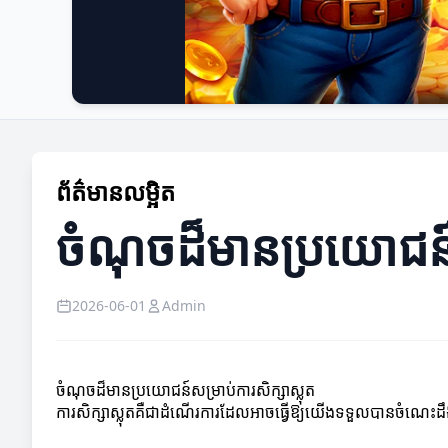
ព័ត៌មានលម្អិត
ចំណុចដ៏មានប្រយោជន៍ស
2026-06-01
Admin
ចំណុចដ៏មានប្រយោជន៍សម្រាប់ការសិក្សាស្លុត
ការសិក្សាស្លុតគឺជាដំណើរការដែលអាចធ្វើឱ្យយើងទទួលបានចំណេះដឹងថ្មី