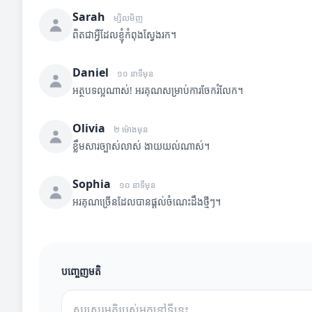
Sarah
ម្សិលមិញ
ពិតជាអ្វីដែលខ្ញុំកំពុងស្វែងរក។
Daniel
១០ នាទីមុន
អត្ថបទល្អណាស់! អរគុណសម្រាប់ការចែករំលែក។
Olivia
២ ម៉ោងមុន
ខ្លឹមសារច្បាស់លាស់ ងាយយល់ណាស់។
Sophia
១០ នាទីមុន
អរគុណច្រើនដែលបានផ្តល់ចំណេះដឹងថ្មីៗ។
បញ្ចេញមតិ