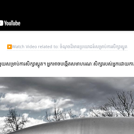
▶
Watch Video related to: ចំណុចដ៏មានប្រយោជន៍សម្រាប់ការសិក្សាស្លុត
ួយសម្រាប់ការសិក្សាស្លុត។ អ្នកអាចបង្កើតសមាហរណៈសិក្សារបស់អ្នកដោយការបញ្ចូ