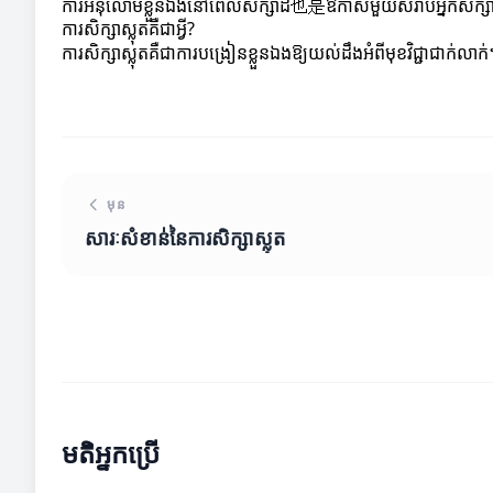
ការអនុលោមខ្លួនឯងនៅពេលសិក្សាដ也是ឱកាសមួយសំរាប់អ្នកសិក្សាក
ការសិក្សាស្លុតគឺជាអ្វី?
ការសិក្សាស្លុតគឺជាការបង្រៀនខ្លួនឯងឱ្យយល់ដឹងអំពីមុខវិជ្ជាជាក់លាក
មុន
សារៈសំខាន់នៃការសិក្សាស្លុត
មតិអ្នកប្រើ