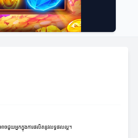
ែលអាចជួយអ្នកក្នុងការផលិតនូវលទ្ធផលល្អ។