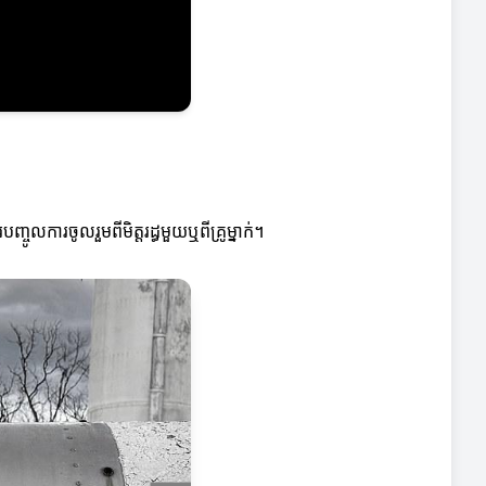
លការចូលរួមពីមិត្តរដ្ធមួយឬពីគ្រូម្នាក់។