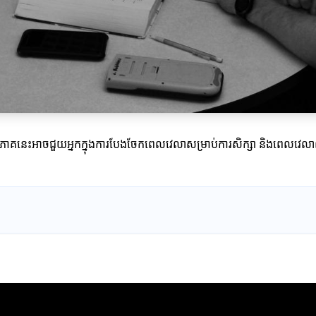
ាលវិភាគនេះអាចជួយអ្នកក្នុងការបែងចែកពេលវេលាសម្រាប់ការសិក្សា និងពេលវេ