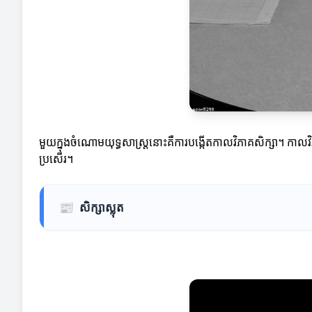
មួយក្នុងចំណោមយុទ្ធសាស្ត្រនោះគឺការបង្កើតកាលវិភាគសិក្សា។ ក
ប្រសើរ។
📰
សិក្សាស្លុត