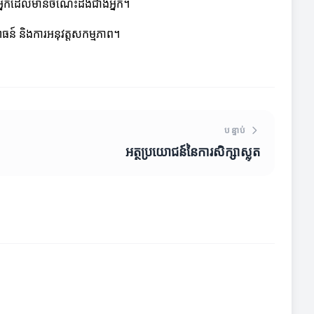
អ្នកដែលមានចំណេះដឹងជាងអ្នក។
សោធន៍ និងការអនុវត្តសកម្មភាព។
បន្ទាប់
អត្ថប្រយោជន៍នៃការសិក្សាស្លុត