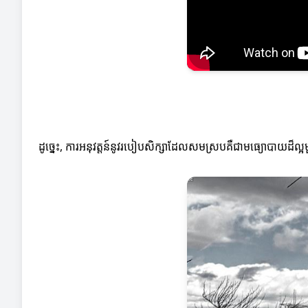
ដូច្នេះ, ការអនុវត្តន៍នូវរបៀបសិក្សាដែលសមស្របគឺជាមធ្យោបាយដ៏ល្អម