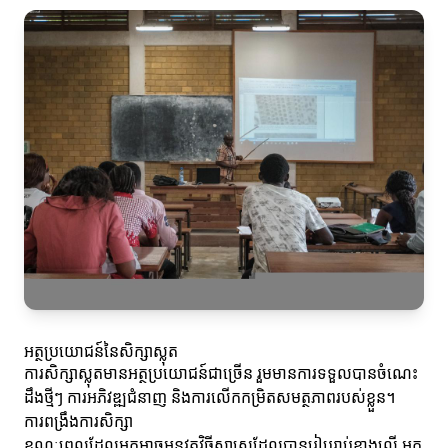
អត្ថប្រយោជន៍នៃសិក្សាស្លុត
ការសិក្សាស្លុតមានអត្ថប្រយោជន៍ជាច្រើន រួមមានការទទួលបានចំណេះ
ដឹងថ្មីៗ ការអភិវឌ្ឍជំនាញ និងការលើកកម្រិតសមត្ថភាពរបស់ខ្លួន។
ការពង្រឹងការសិក្សា
ខណៈពេលដែលអ្នកអាចអនុវត្តវិធីសាស្ត្រដែលបានរៀបរាប់ខាងលើ អ្នក