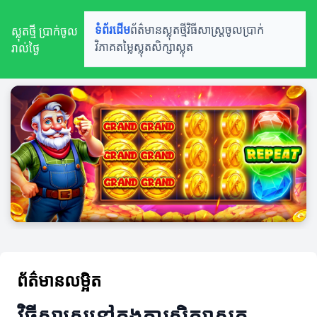
ស្លុតថ្មី ប្រាក់ចូល
ទំព័រដើម
ព័ត៌មានស្លុតថ្មី
វិធីសាស្ត្រចូលប្រាក់
រាល់ថ្ងៃ
វិភាគតម្លៃស្លុត
សិក្សាស្លុត
ព័ត៌មានលម្អិត
វិធីសាស្ត្រនៅក្នុងការសិក្សាស្លុត