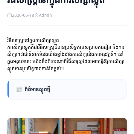
2026-06-18
Admin
វិធីសាស្ត្រនៅក្នុងការសិក្សាស្លុត
ការសិក្សាស្លុតគឺជាវិធីសាស្ត្រដ៏មានប្រសិទ្ធភាពសម្រាប់ការរៀន និងការ
សិក្សា។ វាជាទំនាក់ទំនងយ៉ាងខ្លាំងរវាងការសិក្សានិងការអនុវត្តន៍។ នៅ
ក្នុងអត្ថបទនេះ យើងនឹងពិចារណាពីវិធីសាស្ត្រដែលអាចធ្វើឱ្យការសិក្សា
ស្លុតមានប្រសិទ្ធភាពកាន់តែខ្ពស់។
📰
ព័ត៌មានស្លុតថ្មី