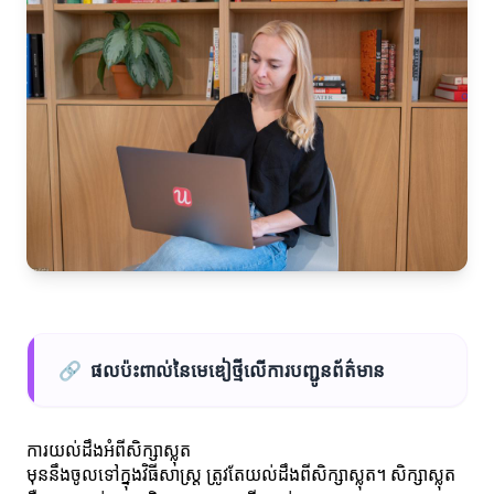
🔗
ផលប៉ះពាល់នៃមេឌៀថ្មីលើការបញ្ជូនព័ត៌មាន
ការយល់ដឹងអំពីសិក្សាស្លុត
មុននឹងចូលទៅក្នុងវិធីសាស្ត្រ ត្រូវតែយល់ដឹងពីសិក្សាស្លុត។ សិក្សាស្លុត