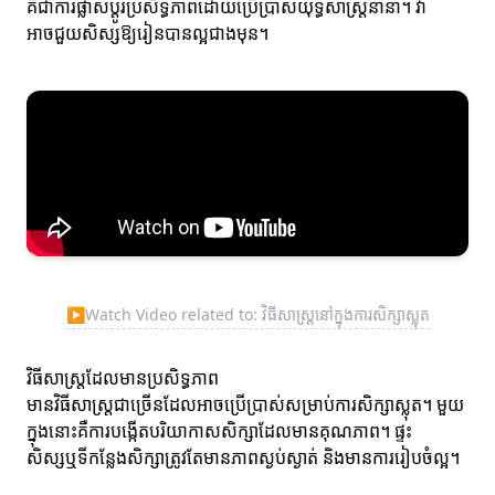
គឺជាការផ្លាស់ប្តូរប្រសិទ្ធភាពដោយប្រើប្រាស់យុទ្ធសាស្ត្រនានា។ វា
អាចជួយសិស្សឱ្យរៀនបានល្អជាងមុន។
▶
Watch Video related to: វិធីសាស្ត្រនៅក្នុងការសិក្សាស្លុត
វិធីសាស្ត្រដែលមានប្រសិទ្ធភាព
មានវិធីសាស្ត្រជាច្រើនដែលអាចប្រើប្រាស់សម្រាប់ការសិក្សាស្លុត។ មួយ
ក្នុងនោះគឺការបង្កើតបរិយាកាសសិក្សាដែលមានគុណភាព។ ផ្ទះ
សិស្សឬទីកន្លែងសិក្សាត្រូវតែមានភាពស្ងប់ស្ងាត់ និងមានការរៀបចំល្អ។