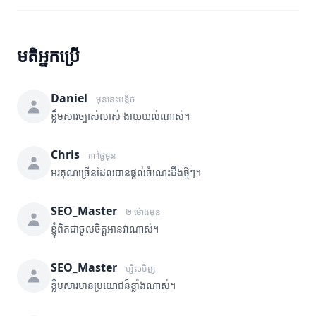
មតិអ្នកប្រើ
Daniel
មុននេះបន្តិច
ខ្លឹមសារច្បាស់លាស់ ងាយយល់ណាស់។
Chris
៣ ថ្ងៃមុន
អរគុណច្រើនដែលបានផ្តល់ចំណេះដឹងថ្មីៗ។
SEO_Master
២ ម៉ោងមុន
ខ្ញុំពិតជាចូលចិត្តអានវាណាស់។
SEO_Master
ម្សិលមិញ
ខ្លឹមសារមានប្រយោជន៍ខ្លាំងណាស់។