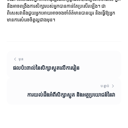
នឹងអាចពង្រឹងការសិក្សារបស់អ្នកបានកាន់តែប្រសើរឡើង។ ជា
ពិសេសវានឹងជួយអ្នកអោយអាចចងចាំព័ត៍មានបានយូរ និងធ្វើឱ្យអ្នក
មានការសំរេចចិត្តល្អជាងមុន។
មុន
ផលប៉ះពាល់នៃសិក្សាស្លុតលើការរៀន
បន្ទាប់
ការយល់ដឹងអំពីសិក្សាស្លុត និងអត្ថប្រយោជន៍នៃវា