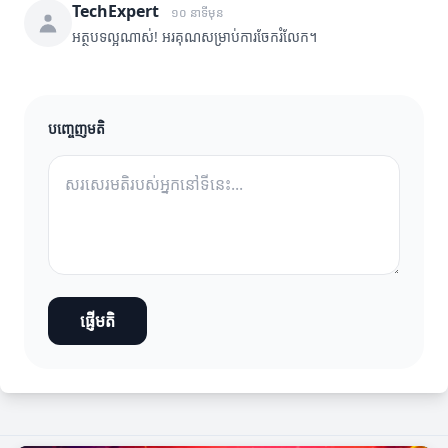
TechExpert
១០ នាទីមុន
អត្ថបទល្អណាស់! អរគុណសម្រាប់ការចែករំលែក។
បញ្ចេញមតិ
ផ្ញើមតិ