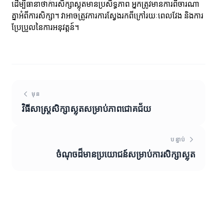
ដើម្បីធានាថាការសិក្សាស្លុតមានប្រសិទ្ធភាព អ្នកត្រូវមានការពិចារណា
គ្នាអំពីការសិក្សា។ វាអាចត្រូវការការស្វែងរកពីក្រៅរយៈពេលវែង និងការ
ប្រែប្រួលនៃការអនុវត្តន៍។
មុន
វិធីសាស្ត្រសិក្សាស្លុតសម្រាប់ភាពជោគជ័យ
បន្ទាប់
ចំណុចដ៏មានប្រយោជន៍សម្រាប់ការសិក្សាស្លុត