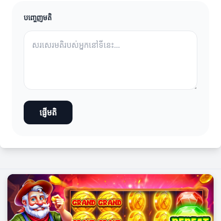
បញ្ចេញមតិ
ផ្ញើមតិ