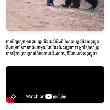
ការសិក្សាស្លុតអាចជួយឱ្យយើងយល់ដឹងពីបំណងបន្សល់នៃសត្វស្លុត
និងកម្រិតនៃការចាប់យកមួយបែបផែនដែលត្រូវការ។ អ្នកវិទ្យាសាស្ត្រ
បានធ្វើការស្រាវជ្រាវអំពីរាងកាយ និងអាកប្បកិរិយារបស់សត្វស្លុត។