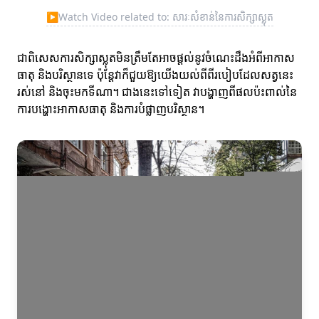
▶
Watch Video related to: សារៈសំខាន់នៃការសិក្សាស្លុត
ជាពិសេសការសិក្សាស្លុតមិនត្រឹមតែអាចផ្តល់នូវចំណេះដឹងអំពីអាកាស
ធាតុ និងបរិស្ថានទេ ប៉ុន្តែវាក៏ជួយឱ្យយើងយល់ពីពីរបៀបដែលសត្វនេះ
រស់នៅ និងចុះមកទីណា។ ជាងនេះទៅទៀត វាបង្ហាញពីផលប៉ះពាល់នៃ
ការបង្ហោះអាកាសធាតុ និងការបំផ្លាញបរិស្ថាន។