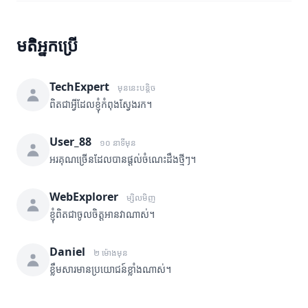
មតិអ្នកប្រើ
TechExpert
មុននេះបន្តិច
ពិតជាអ្វីដែលខ្ញុំកំពុងស្វែងរក។
User_88
១០ នាទីមុន
អរគុណច្រើនដែលបានផ្តល់ចំណេះដឹងថ្មីៗ។
WebExplorer
ម្សិលមិញ
ខ្ញុំពិតជាចូលចិត្តអានវាណាស់។
Daniel
២ ម៉ោងមុន
ខ្លឹមសារមានប្រយោជន៍ខ្លាំងណាស់។