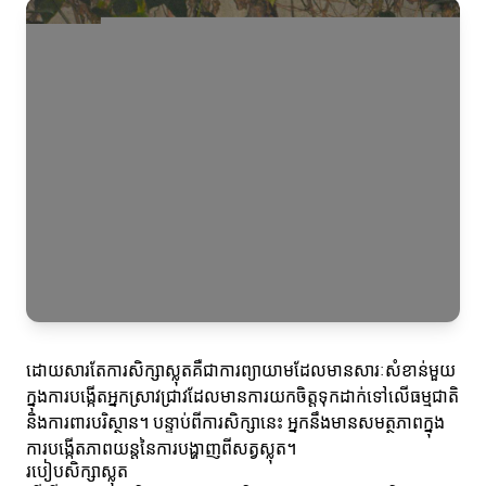
ដោយសារតែការសិក្សាស្លុតគឺជាការព្យាយាមដែលមានសារៈសំខាន់មួយ
ក្នុងការបង្កើតអ្នកស្រាវជ្រាវដែលមានការយកចិត្តទុកដាក់ទៅលើធម្មជាតិ
និងការពារបរិស្ថាន។ បន្ទាប់ពីការសិក្សានេះ អ្នកនឹងមានសមត្ថភាពក្នុង
ការបង្កើតភាពយន្តនៃការបង្ហាញពីសត្វស្លុត។
របៀបសិក្សាស្លុត