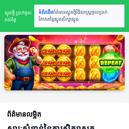
ស្លុតថ្មី ប្រាក់ចូល
ទំព័រដើម
ព័ត៌មានស្លុតថ្មី
វិធីសាស្ត្រចូលប្រាក់
រាល់ថ្ងៃ
វិភាគតម្លៃស្លុត
សិក្សាស្លុត
ព័ត៌មានលម្អិត
សារៈសំខាន់នៃការសិក្សាស្លុត