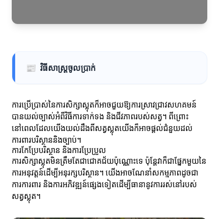
📰
វិធីសាស្ត្រចូលប្រាក់
ការប្រើប្រាស់នៃការសិក្សាស្លុតក៏អាចជួយឱ្យការស្រាវជ្រាវសហគមន៍
បានយល់ច្បាស់អំពីវិធីការទាក់ទង និងជីវភាពរបស់សត្វ។ ពីព្រោះ
នៅពេលដែលយើងយល់ដឹងពីសត្វស្លុតយើងក៏អាចផ្តល់ជំនួយដល់
ការពារបរិស្ថាននិងច្បាប់។
ការកែប្រែបរិស្ថាន និងការប្រែប្រួល
ការសិក្សាស្លុតមិនត្រឹមតែជាជោគជ័យប៉ុណ្ណោះទេ ប៉ុន្តែវាក៏ជាផ្នែកមួយនៃ
ការអនុវត្តន៍ដើម្បីអនុរក្សបរិស្ថាន។ យើងអាចណែនាំសកម្មភាពដូចជា
ការការពារ និងការអភិវឌ្ឍន៍ផ្សេងទៀតដើម្បីធានានូវការរស់នៅរបស់
សត្វស្លុត។