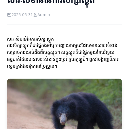
2026-05-31
Admin
សារៈសំខាន់នៃការសិក្សាស្លុត
ការសិក្សាស្លុតគឺជាផ្នែកងចាំឬការព្យាយាមមួយដែលមានសារៈសំខាន់
សម្រាប់ការយល់ដឹងពីសត្វស្លុត។ សត្វស្លុតគឺជាផ្នែកមួយនៃបរិស្ថាន
ធម្មជាតិដែលមានសារៈសំខាន់ក្នុងប្រព័ន្ធអេកូឡូជី។ ពួកវាបង្ហាញពីភាព
ស្មោះត្រង់នៃអង្គភាពប្រែប្រួល។